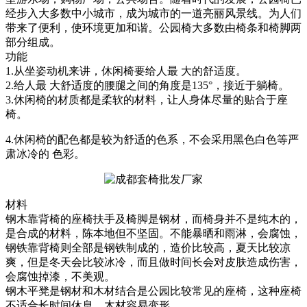
经步入大多数中小城市，成为城市的一道亮丽风景线。为人们
带来了便利，使环境更加和谐。公园椅大多数由椅条和椅脚两
部分组成。
功能
1.从坐姿动机来讲，休闲椅要给人最 大的舒适度。
2.给人最 大舒适度的腰腿之间的角度是135°，接近于躺椅。
3.休闲椅的材质都是柔软的材料，让人身体尽量的贴合于座
椅。
4.休闲椅的配色都是较为舒适的色系，不会采用黑色白色等严
肃冰冷的 色彩。
材料
钢木靠背椅的座椅扶手及椅脚是钢材，而椅身并不是纯木的，
是合成的材料，陈本地但不坚固。不能暴晒和雨淋，会腐蚀，
钢铁靠背椅则全部是钢铁制成的，造价比较高，夏天比较凉
爽，但是冬天会比较冰冷，而且做时间长会对皮肤造成伤害，
会腐蚀掉漆，不美观。
钢木平凳是钢材和木材结合是公园比较常见的座椅，这种座椅
不适合长时间休息，木材容易变形。