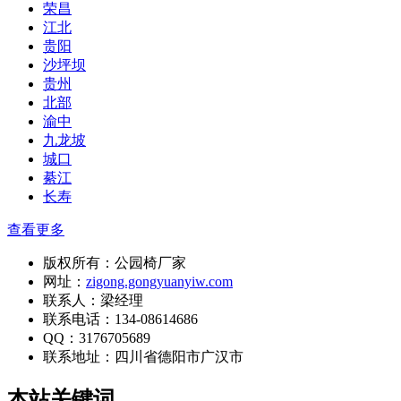
荣昌
江北
贵阳
沙坪坝
贵州
北部
渝中
九龙坡
城口
綦江
长寿
查看更多
版权所有：公园椅厂家
网址：
zigong.gongyuanyiw.com
联系人：梁经理
联系电话：134-08614686
QQ：3176705689
联系地址：
四川省德阳市广汉市
本站关键词